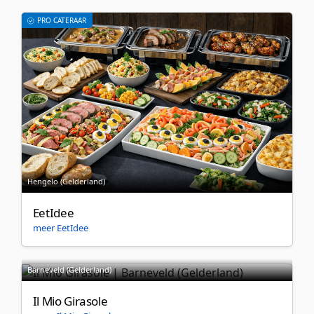
PRO CATERAAR
Hengelo (Gelderland)
EetIdee
meer EetIdee
Barneveld (Gelderland)
Il Mio Girasole