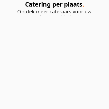
Catering per plaats
.
Ontdek meer cateraars voor uw
catering in Gelderland.
Acquoy
|
Apeldoorn
|
Arnhem
|
Barneveld
|
Bennekom
|
Beuningen
|
Braamt
|
Culemborg
|
Doetinchem
|
Duiven
|
Elburg
|
Gaanderen
|
Groesbeek
|
Harderwijk
|
Harskamp
|
Hengelo
|
Hoevelaken
|
Huissen
|
Kerk-Avezaath
|
Lent
|
Luttenberg
|
Nijmegen
|
Nunspeet
|
Otterlo
|
Renkum
|
Silvolde
|
Spankeren
|
Twello
|
Ugchelen
|
Wageningen
|
Westervoort
|
Wilp
|
Winssen