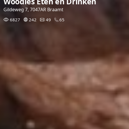
Woodies Eten en Drinken
Gildeweg 7, 7047AR Braamt
6827
242
49
65