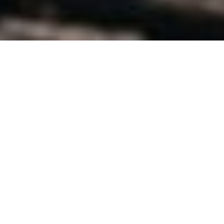
OFFERTES AANVRAGEN!
Vul ons aanvraagformulier in en laat u
informeren. Vergelijk en kies de beste
Cateraar voor Uw evenement.
vraag offertes aan