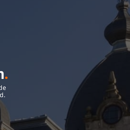
m
.
de
d.