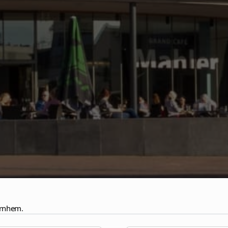
 Arnhem
.