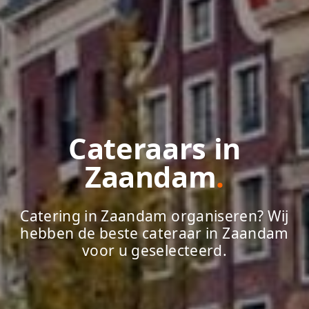
Cateraars in
Zaandam
.
Catering in Zaandam organiseren? Wij
hebben de beste cateraar in Zaandam
voor u geselecteerd.