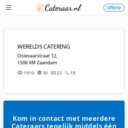
Offerte
WERELDS CATERING
Ooievaarstraat 12,
1506 XM Zaandam
1910
30
22
18
Kom in contact met meerdere
Cateraars tegelijk middels één