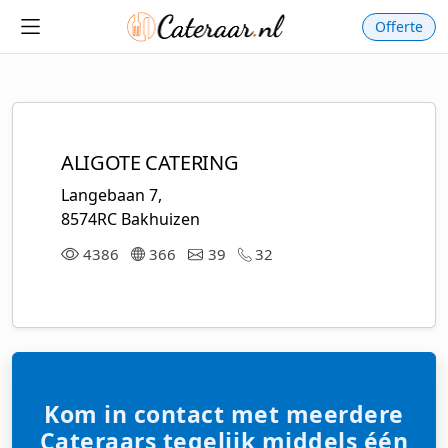
Offerte
ALIGOTE CATERING
Langebaan 7,
8574RC Bakhuizen
4386
366
39
32
Kom in contact met meerdere
Cateraars tegelijk middels één