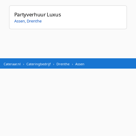
Partyverhuur Luxus
Assen, Drenthe
Cateraar.nl
Cateringbedrijf
Drenthe
Assen
We blijven groeien met nieuwe partners, zodat
bezoekers meer keuze hebben.