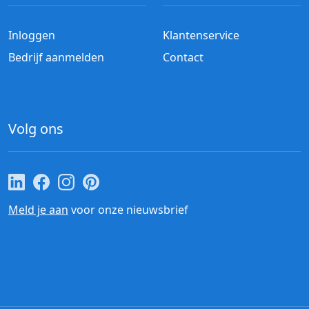
Inloggen
Klantenservice
Bedrijf aanmelden
Contact
Volg ons
Cateraar.nl op LinkedIn
Cateraar.nl op Facebook
Cateraar.nl op Instagram
Cateraar.nl op Pinterest
Meld je aan
voor onze nieuwsbrief