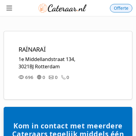
Offerte
RAÏNARAÏ
1e Middellandstraat 134,
3021BJ Rotterdam
696
0
0
0
Kom in contact met meerdere
Cateraars tegelijk middels één