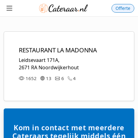
Offerte
RESTAURANT LA MADONNA
Leidsevaart 171A,
2671 RA Noordwijkerhout
1652
13
6
4
Kom in contact met meerdere
Cateraars tegelijk middels één