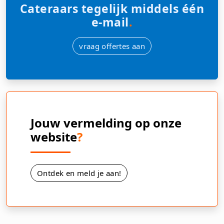
Cateraars tegelijk middels één
e-mail
.
vraag offertes aan
Jouw vermelding op onze
website
?
Ontdek en meld je aan!