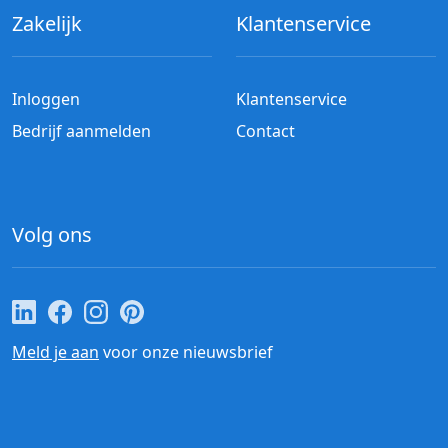
Zakelijk
Klantenservice
Inloggen
Klantenservice
Bedrijf aanmelden
Contact
Volg ons
Cateraar.nl op LinkedIn
Cateraar.nl op Facebook
Cateraar.nl op Instagram
Cateraar.nl op Pinterest
Meld je aan
voor onze nieuwsbrief