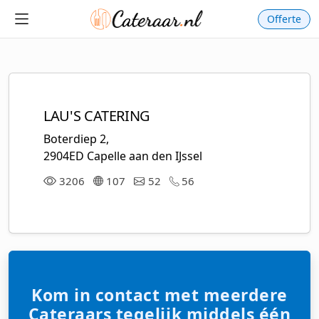
Offerte
LAU'S CATERING
Boterdiep 2,
2904ED Capelle aan den IJssel
3206
107
52
56
Kom in contact met meerdere
Cateraars tegelijk middels één