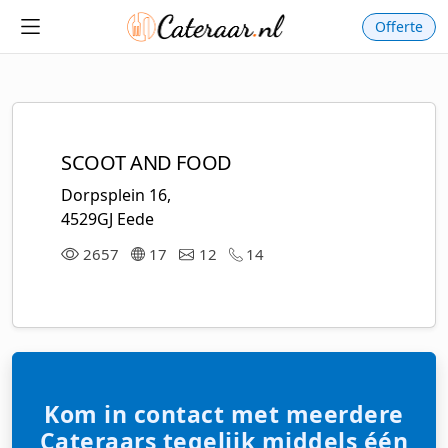
Offerte
SCOOT AND FOOD
Dorpsplein 16,
4529GJ Eede
2657
17
12
14
Kom in contact met meerdere
Cateraars tegelijk middels één