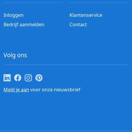
Inloggen
Klantenservice
Bedrijf aanmelden
Contact
Volg ons
Cateraar.nl op LinkedIn
Cateraar.nl op Facebook
Cateraar.nl op Instagram
Cateraar.nl op Pinterest
Meld je aan
voor onze nieuwsbrief