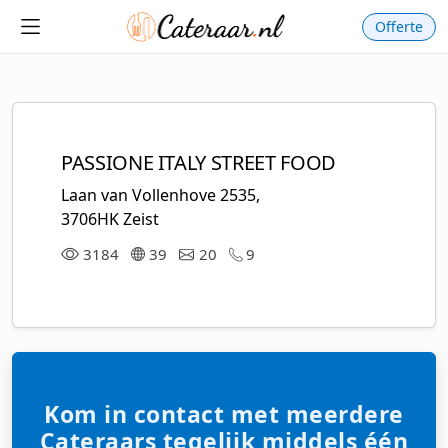
Offerte
PASSIONE ITALY STREET FOOD
Laan van Vollenhove 2535,
3706HK Zeist
3184
39
20
9
Kom in contact met meerdere
Cateraars tegelijk middels één