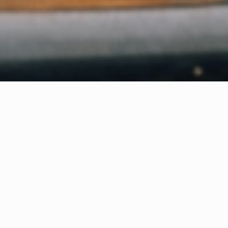
OFFERTES AANVRAGEN!
Vul ons aanvraagformulier in en laat u
informeren. Vergelijk en kies de beste
Cateraar voor Uw evenement.
vraag offertes aan