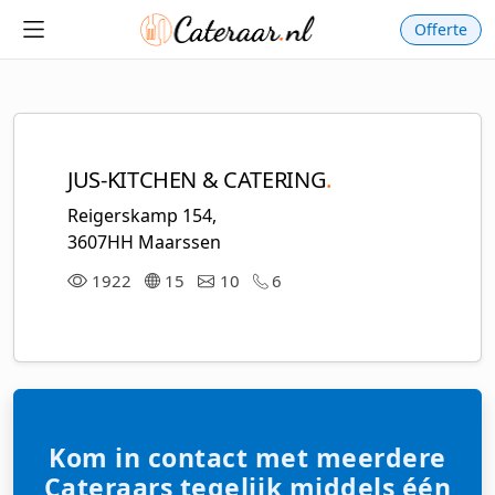
Offerte
JUS-KITCHEN & CATERING
.
Reigerskamp 154,
3607HH Maarssen
1922
15
10
6
Kom in contact met meerdere
Cateraars tegelijk middels één