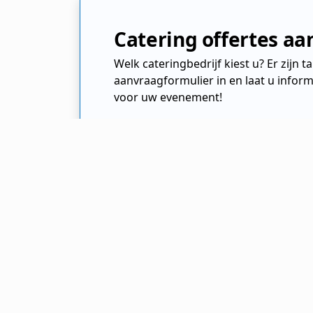
Catering offertes a
Welk cateringbedrijf kiest u? Er zijn 
aanvraagformulier in en laat u inform
voor uw evenement!
Cateraar.nl
Cateringbedrijf
Utrecht
Leusden