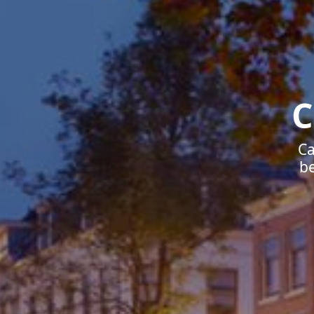
C
Ca
be