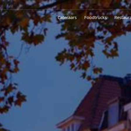
Cateraars
Foodtrucks
Restaur