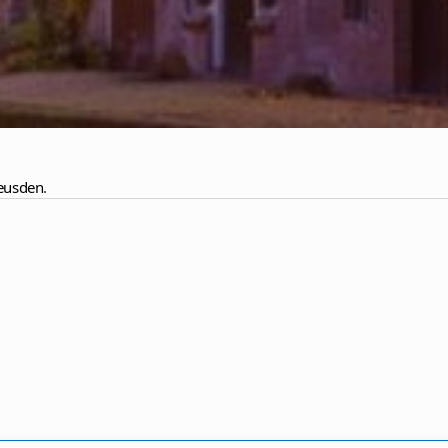
Leusden
.