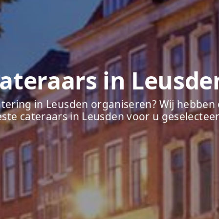
ateraars in Leusde
tering in Leusden organiseren? Wij hebben
ste cateraars in Leusden voor u geselectee