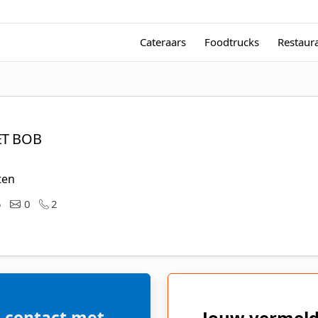
Cateraars
Foodtrucks
Restaur
T BOB
ten
5
0
2
 contact met
Jouw vermeld