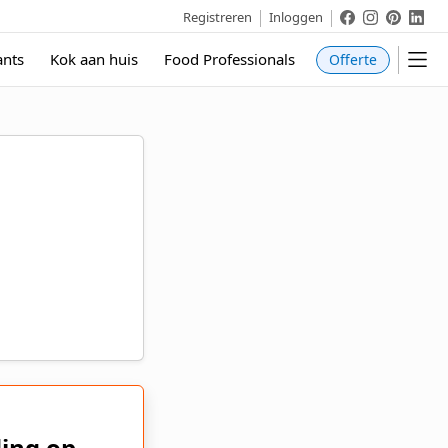
Cateraar.nl
Cateraar.
Catera
Cat
Registreren
Inloggen
ants
Kok aan huis
Food Professionals
Offerte
ing op