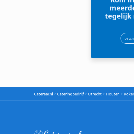
meerde
tegelijk
vraa
Cateraar.nl
Cateringbedrijf
Utrecht
Houten
Koke