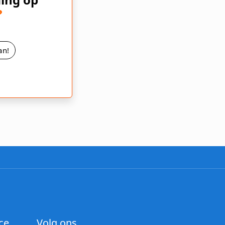
?
an!
ce
Volg ons