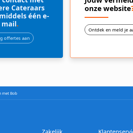
re Cateraars
onze website
 middels één e-
mail
.
Ontdek en meld je a
g offertes aan
n met Bob
Zakelijk
Klantenservi