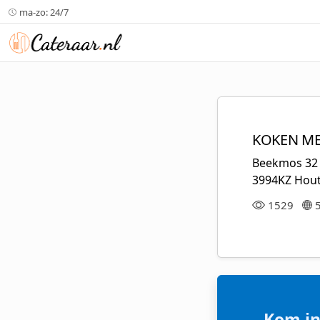
ma-zo: 24/7
KOKEN ME
Beekmos 32
3994KZ Hou
1529
Kom in