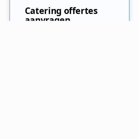
Catering offertes
aanvragen
Welk cateringbedrijf kiest u? Er zijn
talloze mogelijkheden en zeer grote
prijsverschillen! Vul ons
aanvraagformulier in en laat u
informeren over de beste catering
opties. Kies de beste cateraar voor
uw evenement!
Offertes Aanvragen