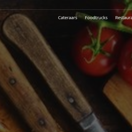
Cateraars
Foodtrucks
Restaur