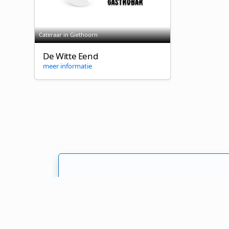
Cateraar in Giethoorn
De Witte Eend
meer informatie
Catering offertes a
Welk cateringbedrijf kiest u? Er zijn 
aanvraagformulier in en laat u inform
voor uw evenement!