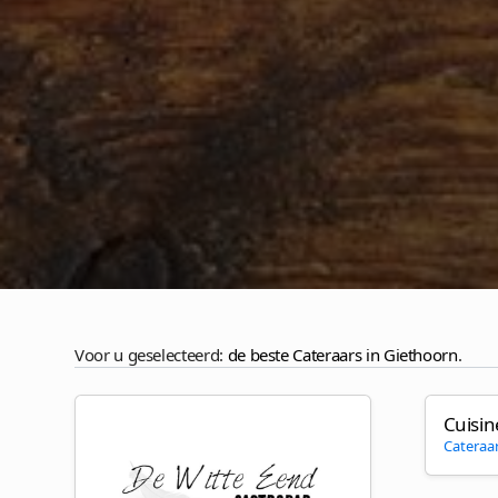
Voor u geselecteerd:
de beste Cateraars in Giethoorn
.
Cuisin
Cateraa