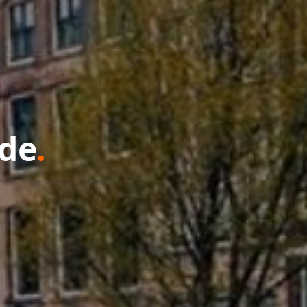
ede
.