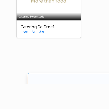
Catering Heemstede
Catering De Dreef
meer informatie
Catering offertes a
Welk cateringbedrijf kiest u? Er zijn 
aanvraagformulier in en laat u inform
voor uw evenement!