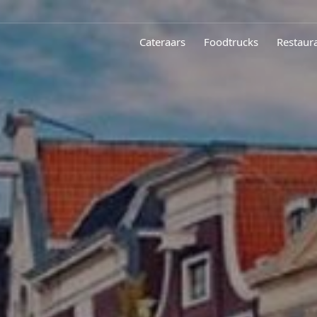
Cateraars
Foodtrucks
Restaur