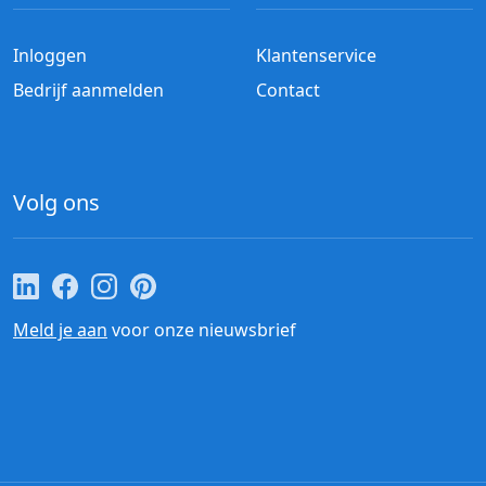
Inloggen
Klantenservice
Bedrijf aanmelden
Contact
Volg ons
Cateraar.nl op LinkedIn
Cateraar.nl op Facebook
Cateraar.nl op Instagram
Cateraar.nl op Pinterest
Meld je aan
voor onze nieuwsbrief