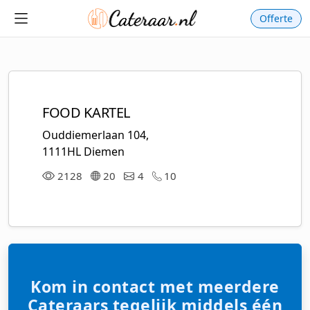
Offerte
FOOD KARTEL
Ouddiemerlaan 104,
1111HL Diemen
2128
20
4
10
Kom in contact met meerdere
Cateraars tegelijk middels één