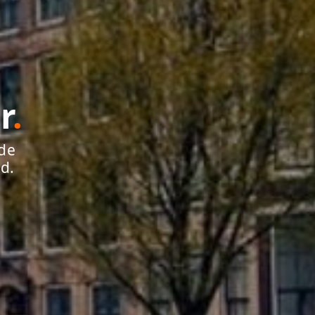
r
.
 de
d.