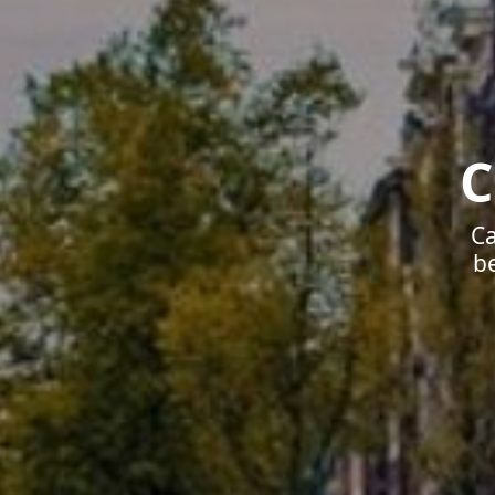
C
Ca
b