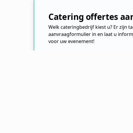
Catering offertes a
Welk cateringbedrijf kiest u? Er zijn 
aanvraagformulier in en laat u inform
voor uw evenement!
Cateraar.nl
Cateringbedrijf
Noord Holland
Alkmaar