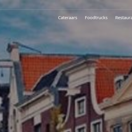
Cateraars
Foodtrucks
Restaur