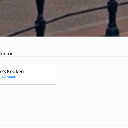
Alkmaar
.
le's Keuken
g Alkmaar