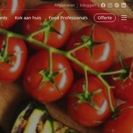
Cateraar.nl
Cateraar.
Catera
Cat
Registreren
Inloggen
ants
Kok aan huis
Food Professionals
Offerte