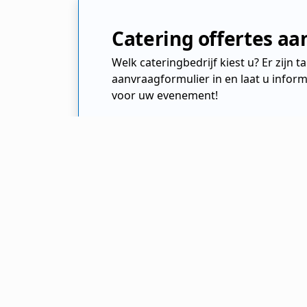
Catering offertes a
Welk cateringbedrijf kiest u? Er zijn 
aanvraagformulier in en laat u inform
voor uw evenement!
Cateraar.nl
Cateringbedrijf
Noord Brabant
Oosterh