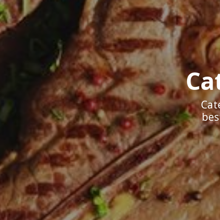
Ca
Cat
bes