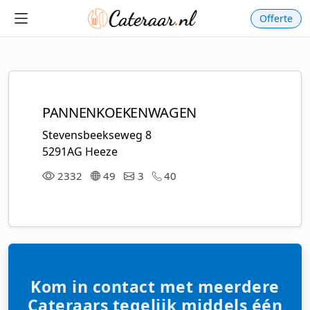
Offerte
PANNENKOEKENWAGEN
Stevensbeekseweg 8
5291AG Heeze
2332
49
3
40
Kom in contact met meerdere
Cateraars tegelijk middels één