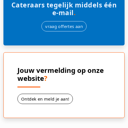
Cateraars tegelijk middels één
e-mail
.
vraag offertes aan
Jouw vermelding op onze
website
?
Ontdek en meld je aan!