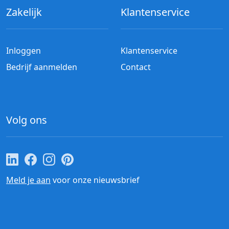
Zakelijk
Klantenservice
Inloggen
Klantenservice
Bedrijf aanmelden
Contact
Volg ons
Cateraar.nl op LinkedIn
Cateraar.nl op Facebook
Cateraar.nl op Instagram
Cateraar.nl op Pinterest
Meld je aan
voor onze nieuwsbrief