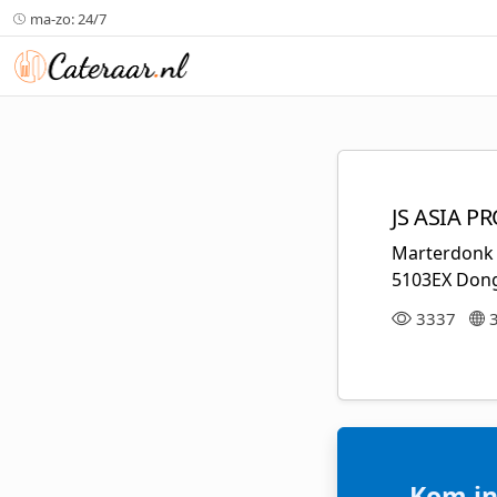
ma-zo: 24/7
JS ASIA 
Marterdonk 
5103EX Don
3337
Kom in