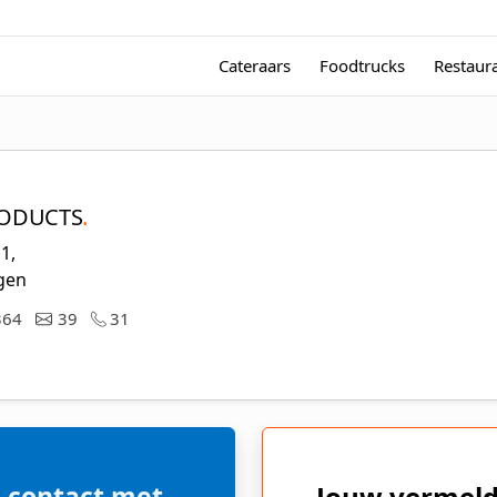
Cateraars
Foodtrucks
Restaur
PRODUCTS
.
1,
gen
364
39
31
 contact met
Jouw vermeld