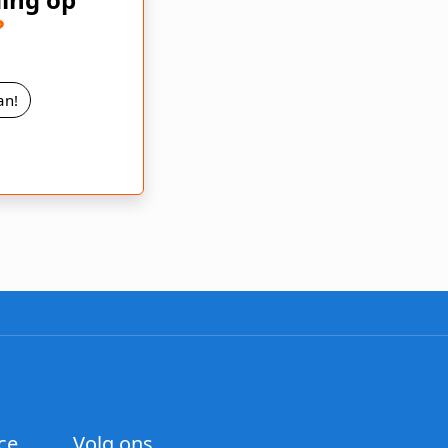
?
an!
ce
Volg ons