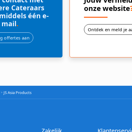
re Cateraars
onze website
 middels één e-
mail
.
Ontdek en meld je a
g offertes aan
JS Asia Products
Zakelijk
Klantenservi