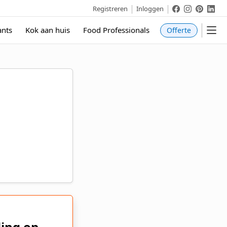
Cateraar.nl
Cateraar.
Catera
Cat
Registreren
Inloggen
ants
Kok aan huis
Food Professionals
Offerte
ing op