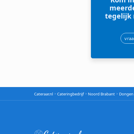
meerde
tegelijk
vraa
Cateraar.nl
Cateringbedrijf
Noord Brabant
Dongen