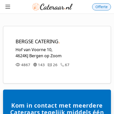
Offerte
BERGSE CATERING
.
Hof van Voorne 10,
4624KJ Bergen op Zoom
4867
143
26
67
Kom in contact met meerdere
Cateraars tegelijk middels één