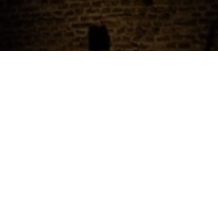
Cateraar.nl
Bedrijfsfeest
We zijn altijd op zoek naar cateraars, traiteurs en
foodtrucks, zodat we onze bezoekers nog beter
kunnen helpen.
Word partner